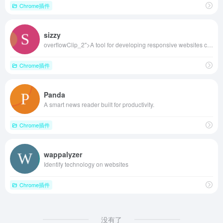
Chrome插件
sizzy
overflowClip_2">A tool for developing responsive websites crazy-fast
Chrome插件
Panda
A smart news reader built for productivity.
Chrome插件
wappalyzer
Identify technology on websites
Chrome插件
没有了