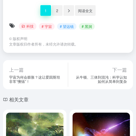
1
2
阅读全文
科技
# 宇宙
# 望远镜
# 黑洞
©
版权声明
文章版权归作者所有，未经允许请勿转载。
上一篇
下一篇
宇宙为何会膨胀？这让爱因斯坦
从牛顿、三体到混沌：科学认知
非常“懊恼”！
如何从简单到复杂
相关文章