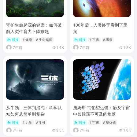
守护生命起源的健康：如何破
100年后，人类终于看到了黑
解人类生育力下降难题
洞
科技
# 健康
# 生命起源
科技
# 宇宙
# 黑洞
7年前
1.4K
7年前
1.2K
从牛顿、三体到混沌：科学认
詹姆斯·韦伯望远镜：触及宇宙
知如何从简单到复杂
中曾经遥不可及的角落
科技
# 力学
# 牛顿
科技
# 宇宙
# 望远镜
7年前
3.5K
7年前
1.8K