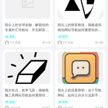
指尖上的全球金融：解锁你的
指尖上的财富枢纽：揭秘虚拟
专属外汇导航站，开启财富新
钱包网站导航如何重塑你的数
航道
字资产生活
资讯
资讯
7个月前
119
7个月前
126
指尖轻点，效率飞跃：揭秘电
指尖上的流量密钥：这个导航
脑工具网站导航如何重塑你的
网站，如何让你从引流新手变
数字生活
身高阶玩家？
资讯
资讯
7个月前
152
7个月前
129