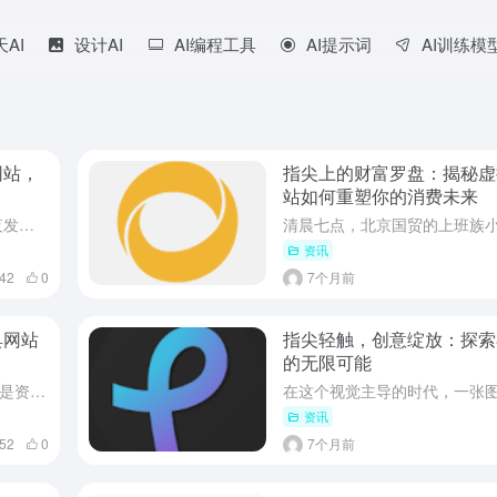
天AI
设计AI
AI编程工具
AI提示词
AI训练模
网站，
指尖上的财富罗盘：揭秘虚
站如何重塑你的消费未来
你是否也曾经历过这样的崩溃时刻？ 深夜发现心仪已久的限量球鞋补货，兴奋地点开支付页面，却发现自己常备的那张卡因“发卡行限制”无法完成跨境支付… 好不容易抢到海外流媒体平台的优惠订阅，却在付款环节反复尝...
资讯
42
0
7个月前
具网站
指尖轻触，创意绽放：探索
的无限可能
在信息爆炸的时代，我们每天面对的不再是资源匮乏，而是选择过剩。你是否曾在寻找一款合适的软件时，被搜索引擎中琳琅满目的广告和推广内容迷惑？是否因为电脑卡顿却不知该用什么优化工具而苦恼？是否羡慕那些总能高...
资讯
52
0
7个月前