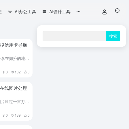
型
AI办公工具
AI设计工具
拟信用卡导航
清晨七点，北京国贸的上班族小李在拥挤的地铁车厢里，手指在手机屏幕上轻轻滑动。三十秒内，他通过一个神秘的网站导航，申请了一张美国商家的虚拟信用卡，抢购到限量版球鞋，同时用另一张卡完成了跨境软件订阅。而在...
0
132
0
在线图片处理
在这个视觉主导的时代，一张图片胜过千言万语。无论是社交媒体上的个性展示，电商平台的产品呈现，还是工作汇报中的图表说明，高质量的图像处理已成为数字生活的必备技能。然而，传统专业软件的高门槛让许多人望而却...
0
139
0