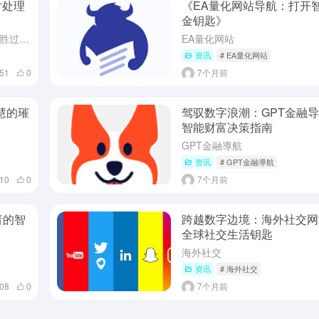
片处理
《EA量化网站导航：打开
金钥匙》
在这个视觉为王的时代，一张图片的价值胜过千言万语。无论是社交媒体上的精致分享，工作报告中的专业图表，还是个人创作的艺术表达，图像处理已成为数字生活中不可或缺的一部分。然而，面对Photoshop的复杂...
EA量化网站
资讯
# EA量化网站
51
0
7个月前
慧的璀
驾驭数字浪潮：GPT金融
智能财富决策指南
GPT金融導航
资讯
# GPT金融導航
10
0
7个月前
者的智
跨越数字边境：海外社交网
全球社交生活钥匙
海外社交
资讯
# 海外社交
08
0
7个月前