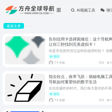
AI视频工具
聊
最新文章
告别信用卡选择困难症：这个导航
让你三秒找到完美虚拟卡！
资讯
7个月前
0
1
指尖轻点，效率飞跃：揭秘电脑工
导航如何重塑你的数字生活
资讯
7个月前
0
1