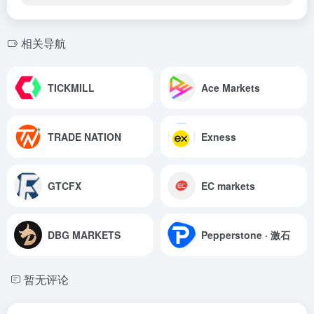
相关导航
TICKMILL
Ace Markets
TRADE NATION
Exness
GTCFX
EC markets
DBG MARKETS
Pepperstone · 激石
暂无评论