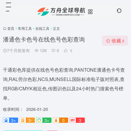
首页
•
常用工具
•
在线工具
•
正文
潘通色卡色号在线色号色彩查询
收藏
0
7个月前发布
126
0
0
千通彩色库提供在线色号色彩查询,PANTONE潘通色卡号查
询,RAL劳尔色彩,NCS,MUNSELL国际标准电子版对照表,查
找RGB/CMYK相近色,传图识色以及24小时热门搜索色号榜
单。
收录时间：
2026-01-20
3+
3-
3+
0
3