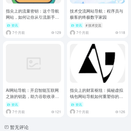
指尖上的流量密钥：这个导航
技术交流网站导航：程序员与
网站，如何让你从引流新手变
极客的终极数字家园
身高阶玩家？
资讯
资讯
# 技术交流
7个月前
129
7个月前
118
AI网站导航：开启智能互联网
指尖上的财富枢纽：揭秘虚拟
之旅的钥匙，助力谷歌收录破
钱包网站导航如何重塑你的数
千字攻略
字资产生活
资讯
资讯
7个月前
121
7个月前
126
暂无评论